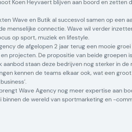
t Koen Heyvaert blijven aan boord en zetten de 
kten Wave en Butik al succesvol samen op een aa
e menselijke connectie. Wave wil verder inzetten
cus op sport, muziek en lifestyle.
ency de afgelopen 2 jaar terug een mooie groe
n en projecten. De propositie van beide groepen 
k aanbod staan deze bedrijven nog sterker in de 
en kennen de teams elkaar ook, wat een groot 
business’.
 brengt Wave Agency nog meer expertise aan bo
 binnen de wereld van sportmarketing en -comm