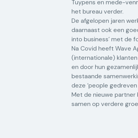
Tuypens en mede-vennoo
het bureau verder.
De afgelopen jaren wer
daarnaast ook een goed
into business’ met de fo
Na Covid heeft Wave Ag
(internationale) klante
en door hun gezamenlij
bestaande samenwerking
deze ‘people gedreven 
Met de nieuwe partner
samen op verdere groei